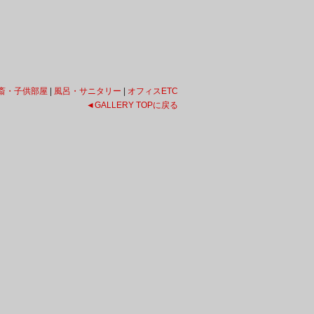
斎・子供部屋
|
風呂・サニタリー
|
オフィスETC
◄
GALLERY TOPに戻る