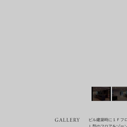
ビル建築時に１Ｆフ
Ｌ型のフロアをゾー