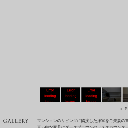
Error
Error
Error
loading
loading
loading
image:
image:
image:
https://www.kukan-
https://www.kukan-
https://www.kukan-
« 
k.co.jp/wp/wp-
k.co.jp/wp/wp-
k.co.jp/wp/wp-
content/uploads/2014/06/tnk03-
content/uploads/2014/06/tnk04-
content/uploads/2014/06/tnk1
マンションのリビングに隣接した洋室をご夫妻の書
666x550.jpg
637x550.jpg
800x550.jpg
真っ白な家具にダークブラウンのデスクカウンタ