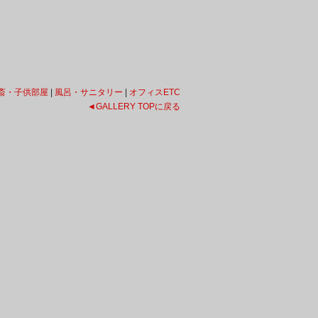
斎・子供部屋
|
風呂・サニタリー
|
オフィスETC
◄
GALLERY TOPに戻る