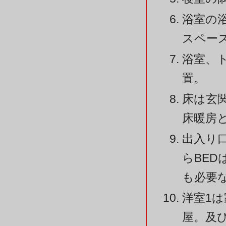
浴室の
スペー
浴室、
置。
床は玄
床暖房
出入り
らBE
も必要
洋室1
屋。及