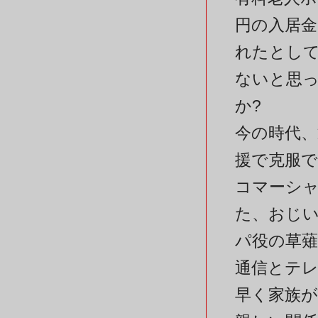
円の入居
れたとし
ないと思
か?
今の時代
援で克服で
コマーシ
た、おじい
パ役の草薙
通信とテ
早く家族