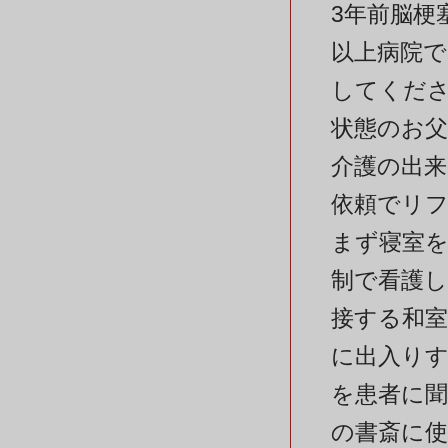
3年前脳梗
以上病院
してくだ
状態のお
介護の出
依頼でリ
まず寝室を
制で看護
接する和
に出入り
を患者に
の書斎に