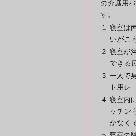
の介護用
す。
寝室は
いがこ
寝室が
できる
一人で
ト用レ
寝室内
ッチン
かなく
寝室の