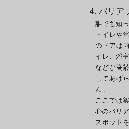
4. バリ
誰でも知
トイレや
のドアは
イレ、浴
などが高
してあげ
ん。
ここでは築
心のバリ
スポット