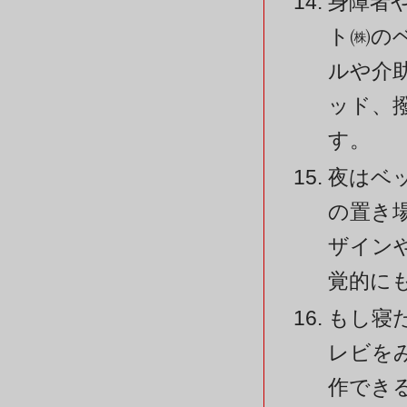
身障者
ト㈱の
ルや介
ッド、
す。
夜はベ
の置き
ザイン
覚的に
もし寝
レビを
作でき