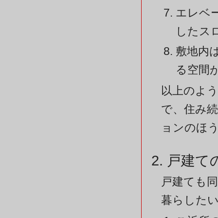
エレベ
したス
敷地内
る空間
以上のよ
で、住み
ョンのほう
2. 戸建
戸建ても同
暮らしたい