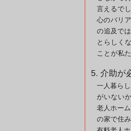
言えるで
心のバリ
の追及で
とらしく
ことが私
5. 介助
一人暮ら
がいない
老人ホー
の家で住み
有料老人