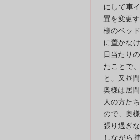
にして車
置を変更
様のベッ
に置かな
日当たり
たことで
と。又昼
奥様は居
人の方た
ので、奥
張り過ぎ
しながら