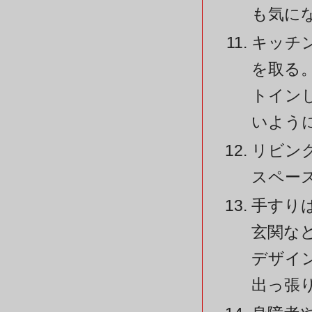
も気に
キッチ
を取る
トイン
いよう
リビン
スペー
手すり
玄関な
デザイ
出っ張