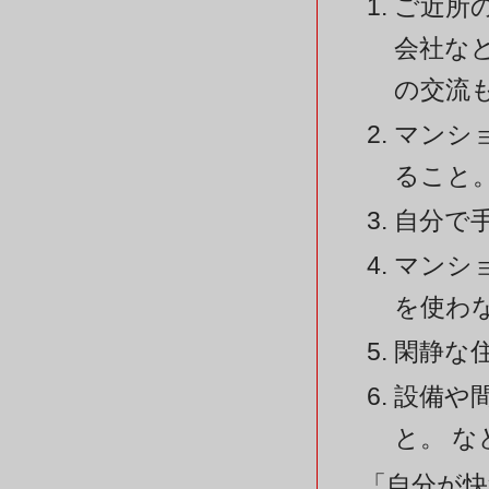
ご近所
会社な
の交流
マンシ
ること
自分で
マンシ
を使わ
閑静な
設備や
と。 な
「自分が