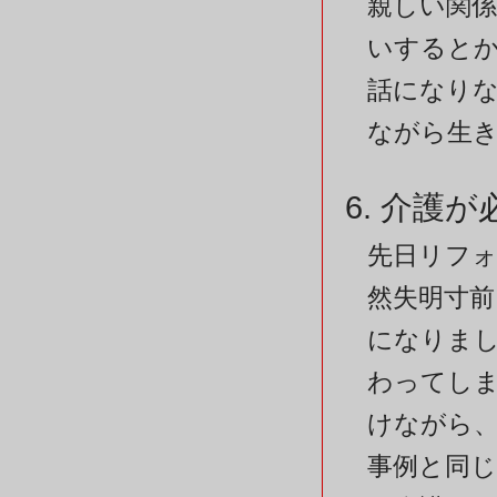
親しい関係
いすると
話になり
ながら生き
6. 介護
先日リフォ
然失明寸
になりま
わってし
けながら、
事例と同じ