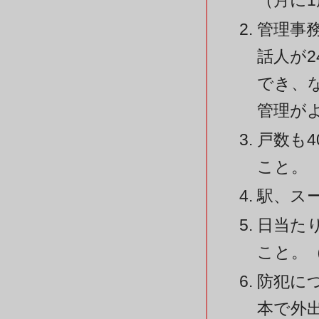
（月に
管理事
話人が
でき、
管理が
戸数も
こと。
駅、ス
日当た
こと。（
防犯に
本で外