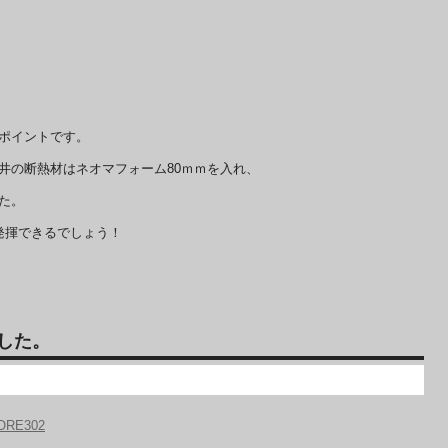
ポイントです。
井の断熱材はネオマフォーム80ｍｍを入れ、
た。
発揮できるでしょう！
した。